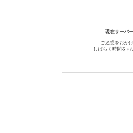
現在サーバ
ご迷惑をおか
しばらく時間をお