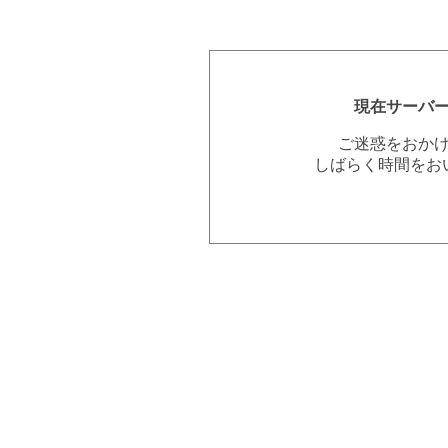
現在サーバ
ご迷惑をおか
しばらく時間をお