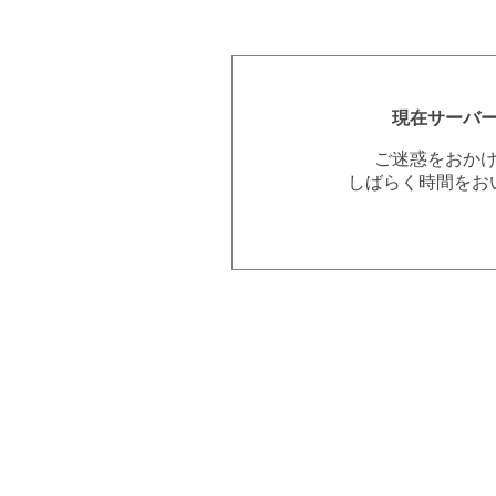
現在サーバ
ご迷惑をおか
しばらく時間をお