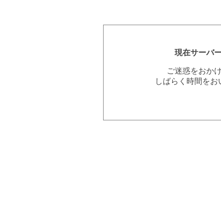
現在サーバ
ご迷惑をおか
しばらく時間をお