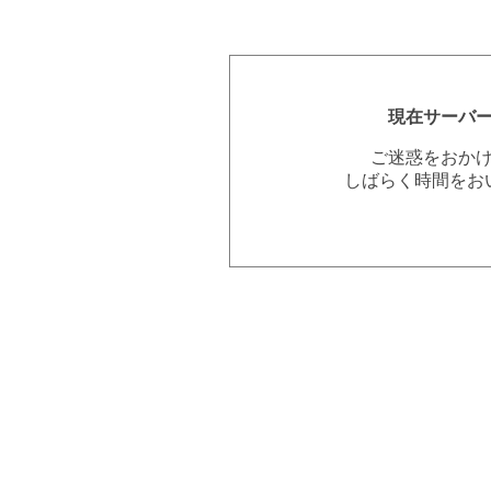
現在サーバ
ご迷惑をおか
しばらく時間をお