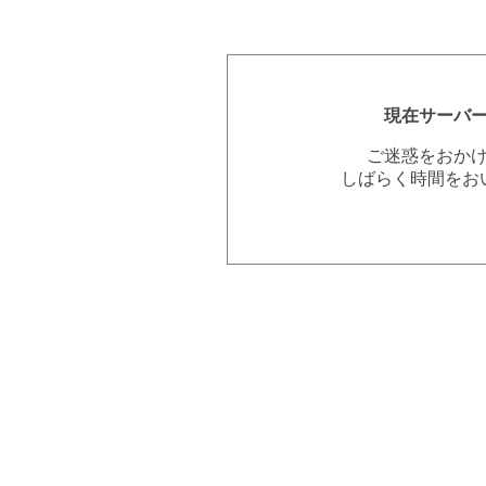
現在サーバ
ご迷惑をおか
しばらく時間をお