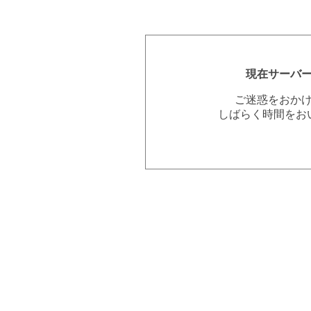
現在サーバ
ご迷惑をおか
しばらく時間をお