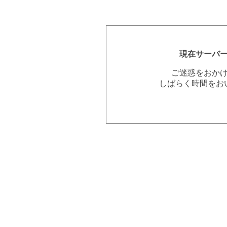
現在サーバ
ご迷惑をおか
しばらく時間をお