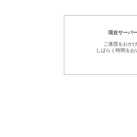
現在サーバ
ご迷惑をおか
しばらく時間をお