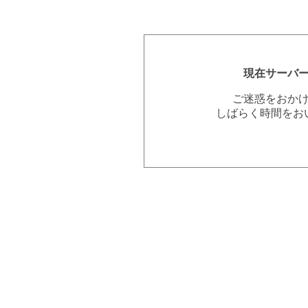
現在サーバ
ご迷惑をおか
しばらく時間をお