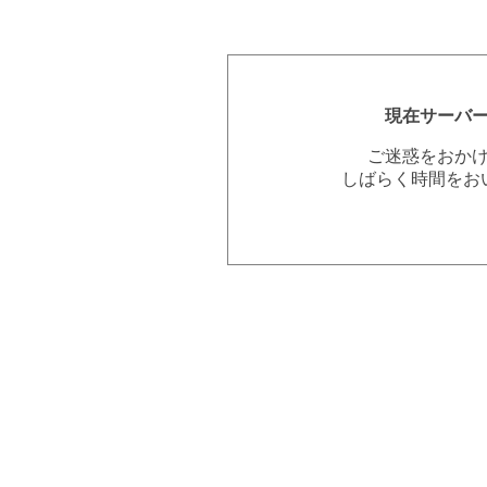
現在サーバ
ご迷惑をおか
しばらく時間をお