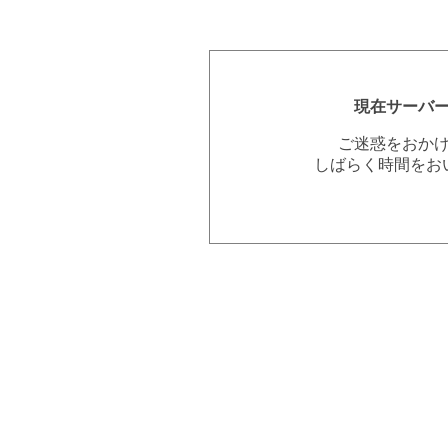
現在サーバ
ご迷惑をおか
しばらく時間をお