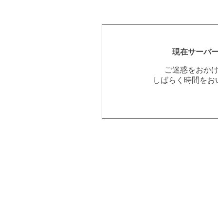
現在サーバ
ご迷惑をおか
しばらく時間をお