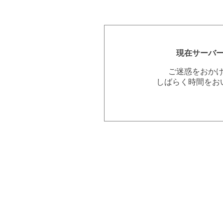
現在サーバ
ご迷惑をおか
しばらく時間をお