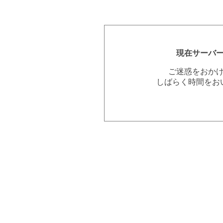
現在サーバ
ご迷惑をおか
しばらく時間をお