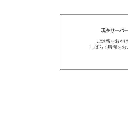
現在サーバ
ご迷惑をおか
しばらく時間をお