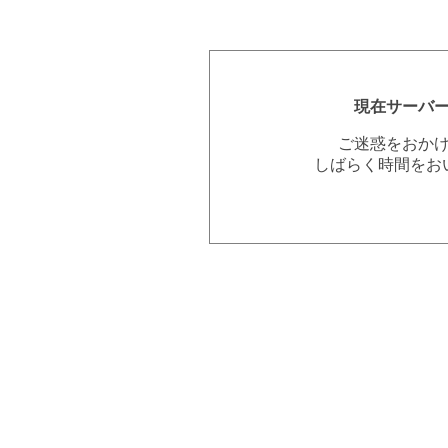
現在サーバ
ご迷惑をおか
しばらく時間をお