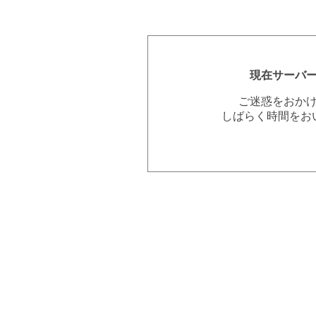
現在サーバ
ご迷惑をおか
しばらく時間をお