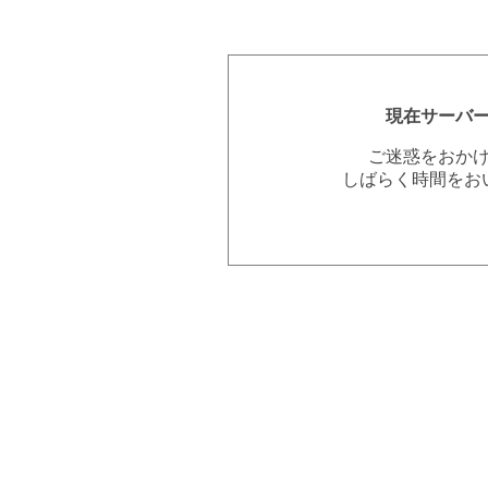
現在サーバ
ご迷惑をおか
しばらく時間をお