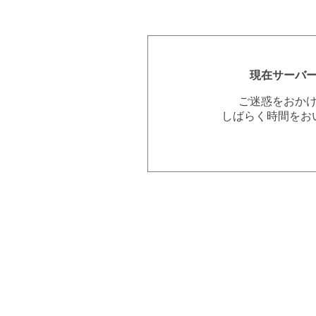
現在サーバ
ご迷惑をおか
しばらく時間をお