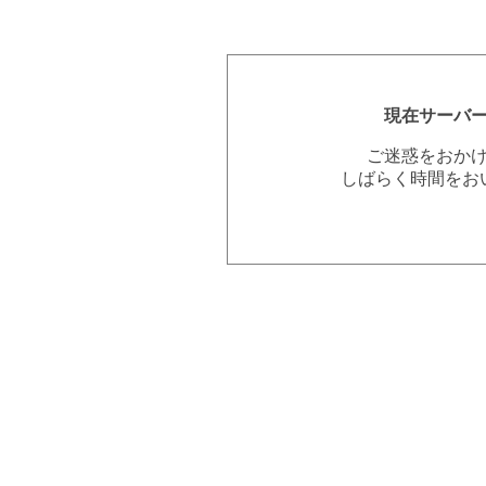
現在サーバ
ご迷惑をおか
しばらく時間をお