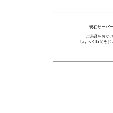
現在サーバ
ご迷惑をおか
しばらく時間をお