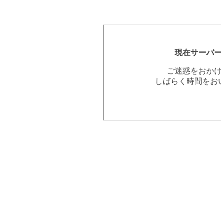
現在サーバ
ご迷惑をおか
しばらく時間をお