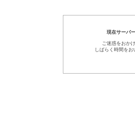
現在サーバ
ご迷惑をおか
しばらく時間をお