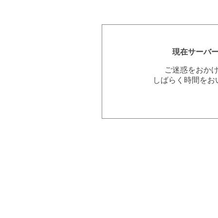
現在サーバ
ご迷惑をおか
しばらく時間をお