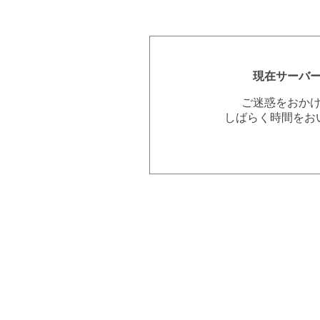
現在サーバ
ご迷惑をおか
しばらく時間をお