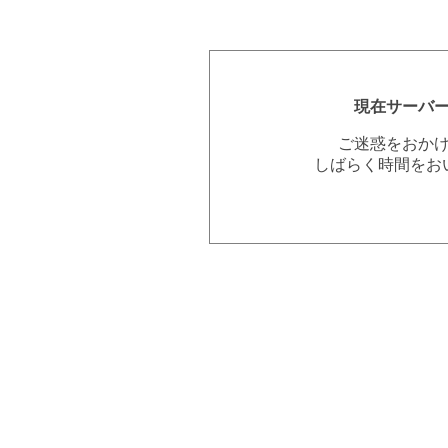
現在サーバ
ご迷惑をおか
しばらく時間をお