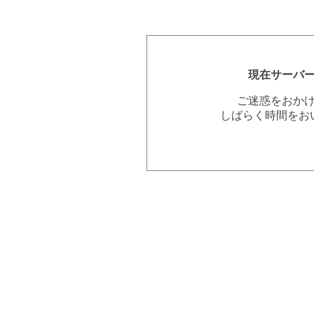
現在サーバ
ご迷惑をおか
しばらく時間をお