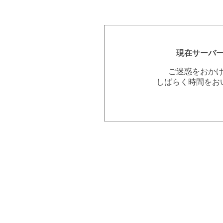
現在サーバ
ご迷惑をおか
しばらく時間をお