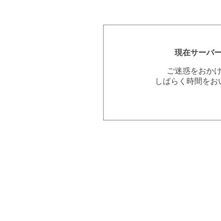
現在サーバ
ご迷惑をおか
しばらく時間をお