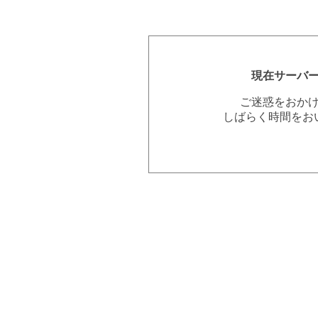
現在サーバ
ご迷惑をおか
しばらく時間をお