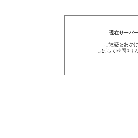
現在サーバ
ご迷惑をおか
しばらく時間をお