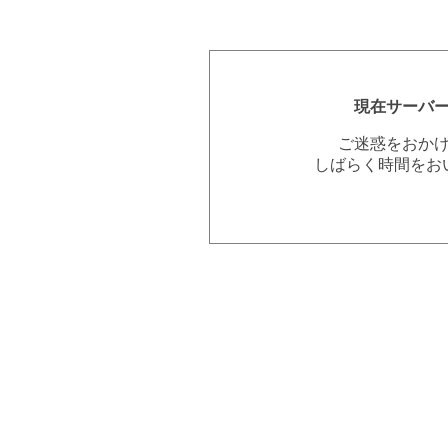
現在サーバ
ご迷惑をおか
しばらく時間をお