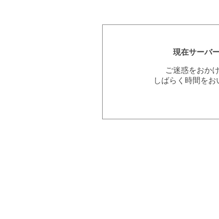
現在サーバ
ご迷惑をおか
しばらく時間をお