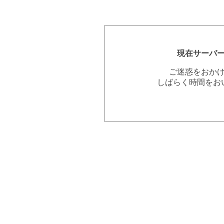
現在サーバ
ご迷惑をおか
しばらく時間をお