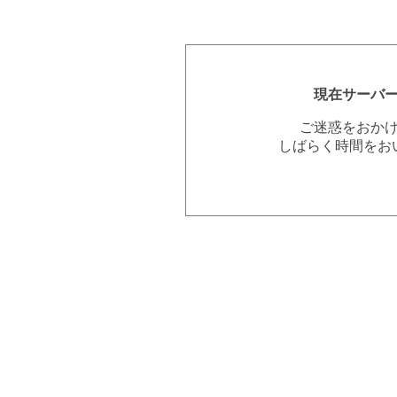
現在サーバ
ご迷惑をおか
しばらく時間をお