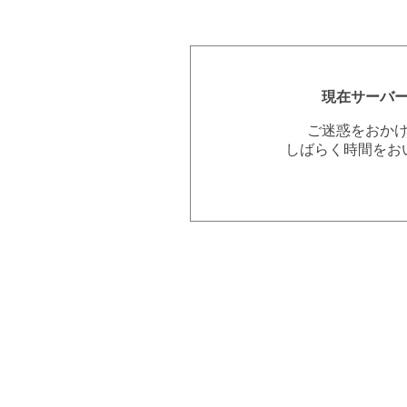
現在サーバ
ご迷惑をおか
しばらく時間をお