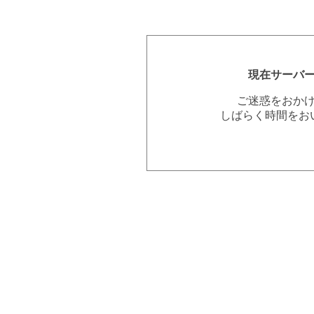
現在サーバ
ご迷惑をおか
しばらく時間をお