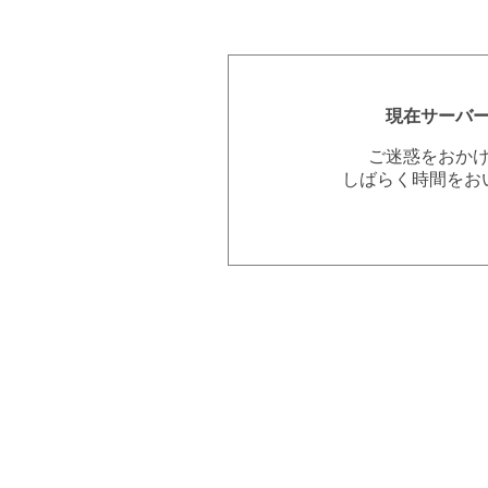
現在サーバ
ご迷惑をおか
しばらく時間をお