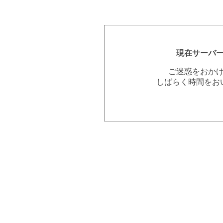
現在サーバ
ご迷惑をおか
しばらく時間をお