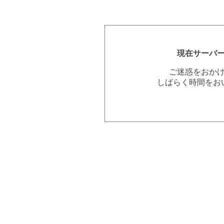
現在サーバ
ご迷惑をおか
しばらく時間をお