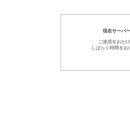
現在サーバ
ご迷惑をおか
しばらく時間をお