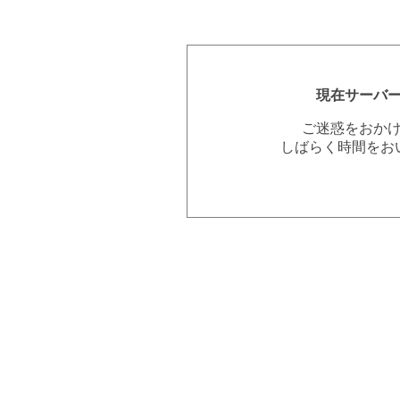
現在サーバ
ご迷惑をおか
しばらく時間をお