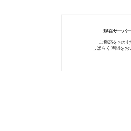
現在サーバ
ご迷惑をおか
しばらく時間をお