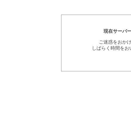
現在サーバ
ご迷惑をおか
しばらく時間をお