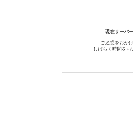
現在サーバ
ご迷惑をおか
しばらく時間をお