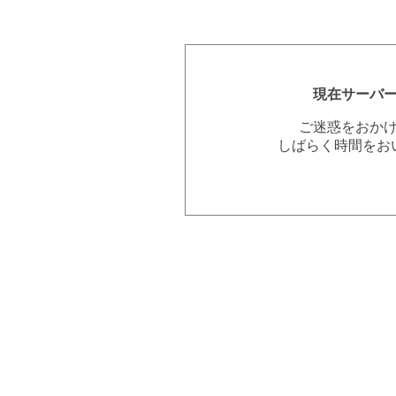
現在サーバ
ご迷惑をおか
しばらく時間をお