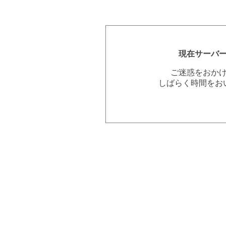
現在サーバ
ご迷惑をおか
しばらく時間をお