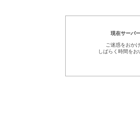
現在サーバ
ご迷惑をおか
しばらく時間をお