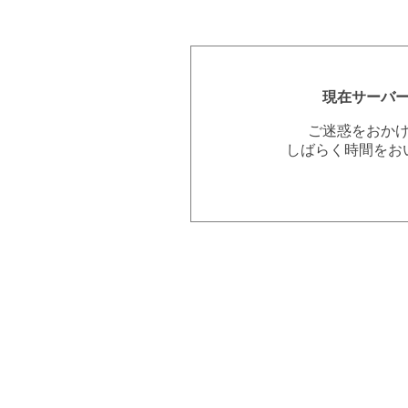
現在サーバ
ご迷惑をおか
しばらく時間をお